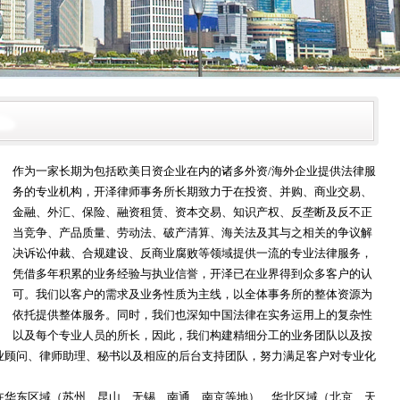
作为一家长期为包括欧美日资企业在内的诸多外资/海外企业提供法律服
务的专业机构，开泽律师事务所长期致力于在投资、并购、商业交易、
金融、外汇、保险、融资租赁、资本交易、知识产权、反垄断及反不正
当竞争、产品质量、劳动法、破产清算、海关法及其与之相关的争议解
决诉讼仲裁、合规建设、反商业腐败等领域提供一流的专业法律服务，
凭借多年积累的业务经验与执业信誉，开泽已在业界得到众多客户的认
可。我们以客户的需求及业务性质为主线，以全体事务所的整体资源为
依托提供整体服务。同时，我们也深知中国法律在实务运用上的复杂性
以及每个专业人员的所长，因此，我们构建精细分工的业务团队以及按
业顾问、律师助理、秘书以及相应的后台支持团队，努力满足客户对专业化
在华东区域（苏州、昆山、无锡、南通、南京等地）、华北区域（北京、天